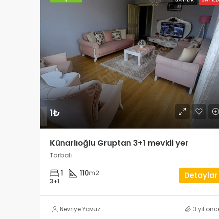
1₺
Künarlıoğlu Gruptan 3+1 mevkii yer
Torbalı
1
110
m2
Detaylar
3+1
Nevriye Yavuz
3 yıl önc