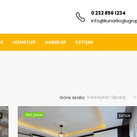
0 232 856 1234
info@kunarlioglugr
IK
HIZMETLER
HABERLER
İLETIŞIM
Varsayılan Sipariş
Göre sırala:
ÖNE ÇIKAN
K
SATILIK