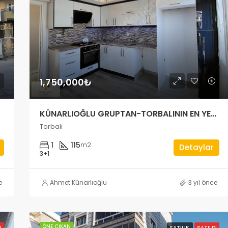
1,750,000₺
KÜNARLIOĞLU GRUPTAN-TORBALININ EN YEŞİL SİTESİNDE 3+1 YAPILI
Torbalı
1
115
m2
Detaylar
3+1
e
Ahmet Künarlıoğlu
3 yıl önce
ÖNE ÇIKAN
I
SATILIK
SATILDI