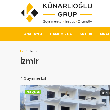
ANASAYFA
HAKKIMIZDA
SATILIK
KIRAL
Ev
İzmir
İzmir
4 Gayrimenkul
ÖNE ÇIKAN
KIRALI