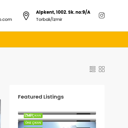
Alpkent, 1002. Sk. no:9/A
up.com
Torbalı/İzmir
Featured Listings
11₺
İZMİR
4,500,000₺
İZMİR
ÖNE ÇIKAN
SATILIK
ÖNE ÇIKAN
SATILIK