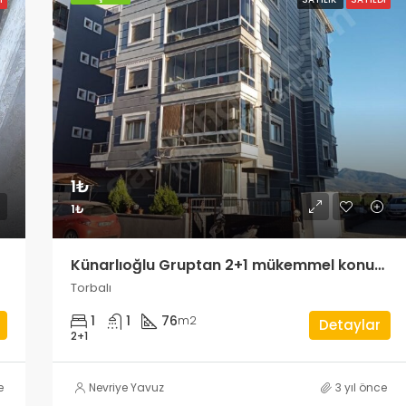
1₺
1₺
Künarlıoğlu Gruptan 2+1 mükemmel konumda
Torbalı
1
1
76
m2
Detaylar
2+1
e
Nevriye Yavuz
3 yıl önce