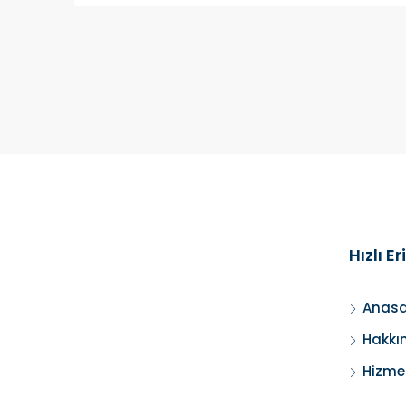
Hızlı E
Anasa
Hakkı
Hizme