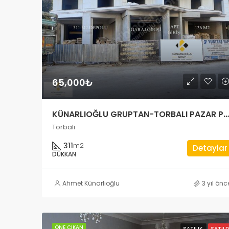
65,000₺
KÜNARLIOĞLU GRUPTAN-TORBALI PAZAR PAZARINDA ŞOK A101 BİM
Torbalı
311
m2
Detaylar
DÜKKAN
Ahmet Künarlıoğlu
3 yıl önc
ÖNE ÇIKAN
SATILIK
SATILD